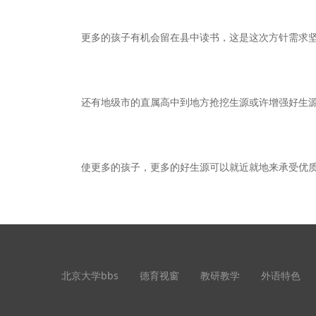
更多的孩子有机会留在县中读书，这是这次方针需求坚
还有地级市的直属高中到地方抢挖生源或许增强好生源的
使更多的孩子，更多的好生源可以就近就地来承受优质
北京大学bbs
德育视窗
教研教学
外语特色