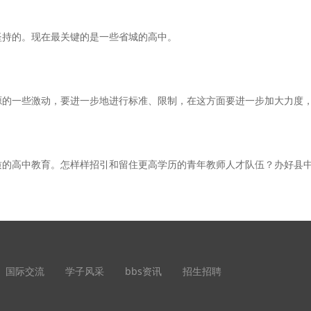
持的。现在最关键的是一些省城的高中。
一些激动，要进一步地进行标准、限制，在这方面要进一步加大力度，
的高中教育。怎样样招引和留住更高学历的青年教师人才队伍？办好县
国际交流
学子风采
bbs资讯
招生招聘