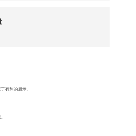
量
了有利的启示。
现。