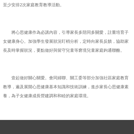
至少安排2次家庭教育教導活動。
將心思健康作為必講內容，引導家長多陪同多關愛，註重培育子
女健康身心。加強學生發展狀況盯梢分析，定時向家長反饋，協助家
長及時掌握狀況，要點做好與留守兒童等窘境兒童家庭鉤通聯酪。
壹起做好關心關愛。會同婦聯、關工委等部分加強社區家庭教育
教導，遍及展開心思健康基本知識和技術訓練，進步家長心思健康素
養，為子女健康成長營建調和和睦的家庭環境。