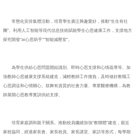
常態化安排集體活動，培育學生廣泛興趣愛好，推動“生生有社
團”。利用人工智能等現代信息技術賦能學生心思健康工作，支撐地方
探究開發“ai心思助手”“智能減壓室”。
為學生供給心思問題開始識別、即時心思支撐和心情疏導等。加
強教師心思健康支撐系統建造，減輕教師工作擔負，及時做好教職工
心思調這和心情關心。鼓舞有資質的社會力量、專業醫療機構，為教
師展開心思教導實訓供給支撐。
培育家庭調和親子關系。推動校員繼續加強“教聯體”建造，親近
家校協同，經過家長會、家長校員、家長講堂、家訪等形式，每學期