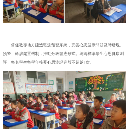
督促教導地方建造監測預警系統，完善心思健康問題及時發現、
預警、幹涉處置機制，推動分級響應形式。統籌標準學生心思健康測
評，每名學生每學年接受心思測評壹般不超越1次。