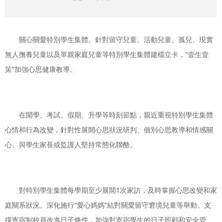
關心關愛特別學生集體。針對留守兒童、活動兒童、孤兒、現實
無人撫養兒童以及單親家庭兒童等特別學生集體建檔立卡，“壹生壹
策”加強心思健康教導。
在開學、考試、假期、升學等時刻節點，親近重視特別學生集體
心情和行為改變，針對性展開心思狀況研判、個別心思教導和情感關
心。與學生家長或監護人堅持常態化聯酪。
對特別學生集體每學期至少展開1次家訪，及時掌握心思改變和家
庭關系狀況。深化施行“愛心媽媽”結對關愛留守窘境兒童等舉動。支
撐寄宿制校員改進日子條件，加強對寄宿學生的日子照顧和安全管