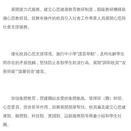
展開接力式服務。建立心思健康教育教研制度，縣級教研機構裝
備心思教研員。鼓舞有條件的校員引入社會工作專業人員展開心思與
社會支撐服務。
優化校員心思支撐環境。施行中小學“護苗舉動”，及時化解學生
間存在的矛盾抵觸，堅抉防止各類學生欺淩行為。展開“調和校員”“友
善班級”“溫馨宿舍”建造。
加強集體教育，營建團結友愛的集體氣氛。發揮班（團）幹部、
心思委員、宿舍長等作用，鼓舞展開朋輩幫扶。校員遍及建立心思健
康類、藝體類、科技類、實踐類、誌願服務類等興趣小組和學生社
團。