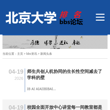
导
航
切
换
当前位置：
主页
>
bbs资讯
>
新闻头条
04-19
师生共创人机协同的生长性空间减去了
学科的壁
2026
IB AI AIAIIBIBAI...
04-19
校园全面开放中心讲堂每一间教室都是