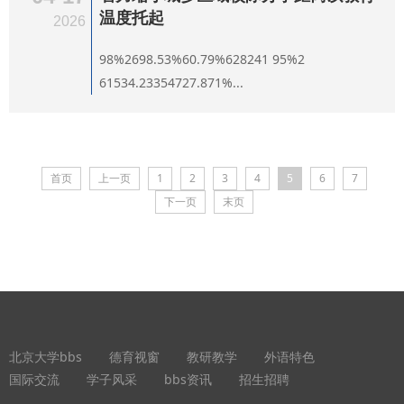
温度托起
2026
98%2698.53%60.79%628241 95%2
61534.23354727.871%...
首页
上一页
1
2
3
4
5
6
7
下一页
末页
北京大学bbs
德育视窗
教研教学
外语特色
国际交流
学子风采
bbs资讯
招生招聘